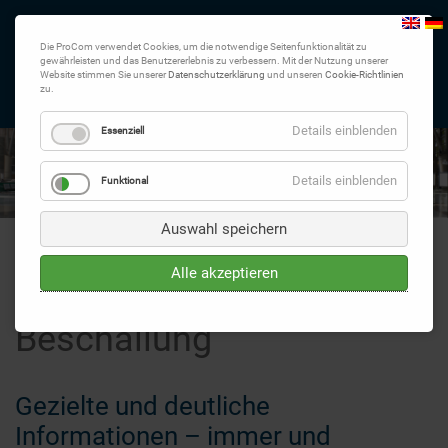
Die ProCom verwendet Cookies, um die notwendige Seitenfunktionalität zu
gewährleisten und das Benutzererlebnis zu verbessern. Mit der Nutzung unserer
Website stimmen Sie unserer
Datenschutzerklärung
und unseren
Cookie-Richtlinien
zu.
Details einblenden
Essenziell
Details einblenden
Funktional
Auswahl speichern
Alle akzeptieren
Beschallung
Gezielte und deutliche
Informationen – immer und