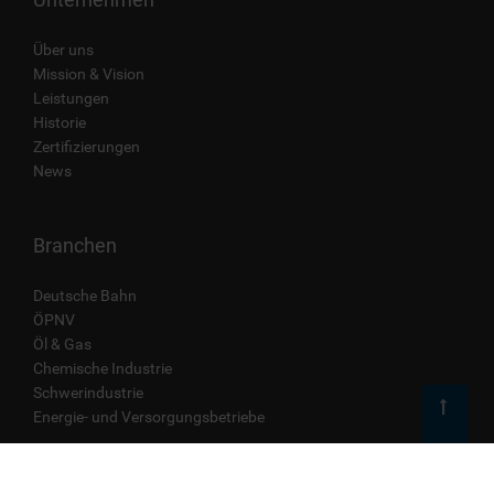
Über uns
Mission & Vision
Leistungen
Historie
Zertifizierungen
News
Branchen
Deutsche Bahn
ÖPNV
Öl & Gas
Chemische Industrie
Schwerindustrie
Energie- und Versorgungsbetriebe